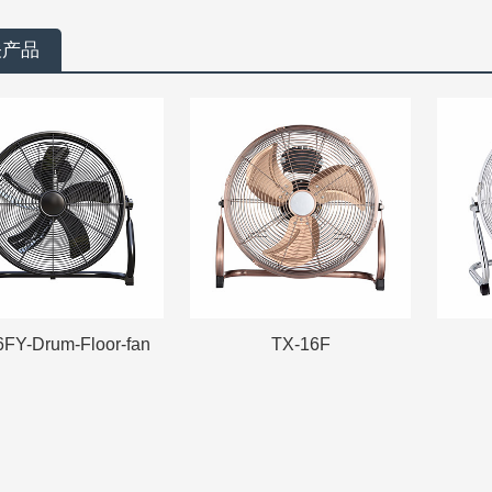
关产品
6FY-Drum-Floor-fan
TX-16F
6FY-Drum-Floor-fan
TX-16F